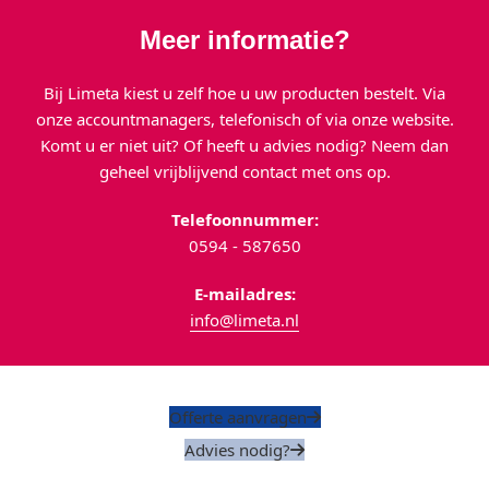
Meer informatie?
Bij Limeta kiest u zelf hoe u uw producten bestelt. Via
onze accountmanagers, telefonisch of via onze website.
Komt u er niet uit? Of heeft u advies nodig? Neem dan
geheel vrijblijvend contact met ons op.
Telefoonnummer:
0594 - 587650
E-mailadres:
info@limeta.nl
Offerte aanvragen
Advies nodig?