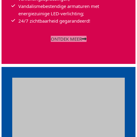
Vandalismebestendige armaturen met
energiezuinige LED-verlichting;
24/7 zichtbaarheid gegarandeerd!
ONTDEK MEER