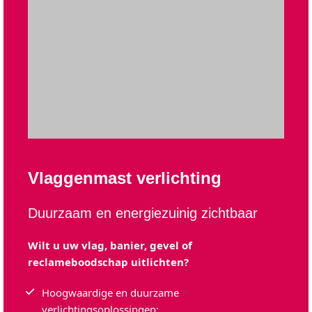
Vlaggenmast verlichting
Duurzaam en energiezuinig zichtbaar
Wilt u uw vlag, banier, gevel of
reclameboodschap uitlichten?
Hoogwaardige en duurzame
verlichtingsoplossingen;