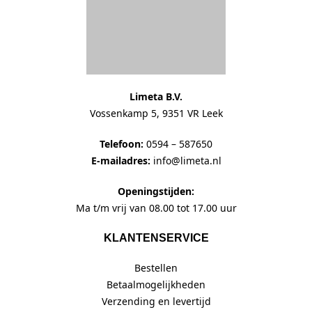
Telefoon:
0594 – 587650
E-mailadres:
info@limeta.nl
Openingstijden:
Ma t/m vrij van 08.00 tot 17.00 uur
KLANTENSERVICE
Bestellen
Betaalmogelijkheden
Verzending en levertijd
Retourneren en annuleren
Garantie en klachten
SNEL NAAR
Contact
Privacy verklaring
Algemene voorwaarden (PDF)