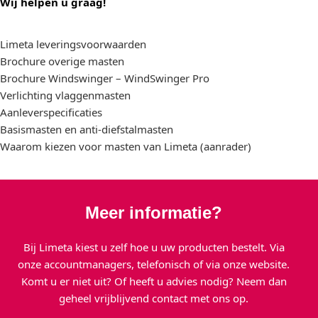
Wij helpen u graag!
Limeta leveringsvoorwaarden
Brochure overige masten
Brochure Windswinger – WindSwinger Pro
Verlichting vlaggenmasten
Aanleverspecificaties
Basismasten en anti-diefstalmasten
Waarom kiezen voor masten van Limeta (aanrader)
Meer informatie?
Bij Limeta kiest u zelf hoe u uw producten bestelt. Via
onze accountmanagers, telefonisch of via onze website.
Komt u er niet uit? Of heeft u advies nodig? Neem dan
geheel vrijblijvend contact met ons op.