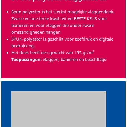
Spun polyester is het sterkst mogelijke vlaggendoek.
Zware en oersterke kwaliteit en BESTE KEUS voor
banieren en voor vlaggen die onder zware
omstandigheden hangen.
SPUN-polyester is geschikt voor zeefdruk en digitale
bedrukking.
Het doek heeft een gewicht van 155 gr/m²
Toepassingen:
vlaggen, banieren en beachflags