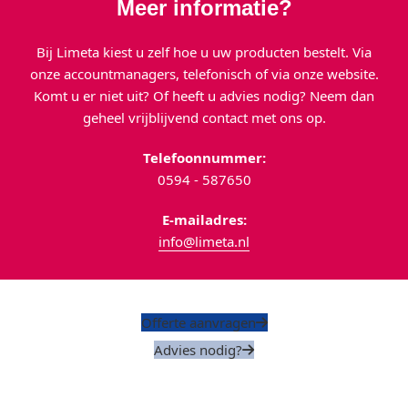
Meer informatie?
Bij Limeta kiest u zelf hoe u uw producten bestelt. Via
onze accountmanagers, telefonisch of via onze website.
Komt u er niet uit? Of heeft u advies nodig? Neem dan
geheel vrijblijvend contact met ons op.
Telefoonnummer:
0594 - 587650
E-mailadres:
info@limeta.nl
Offerte aanvragen
Advies nodig?