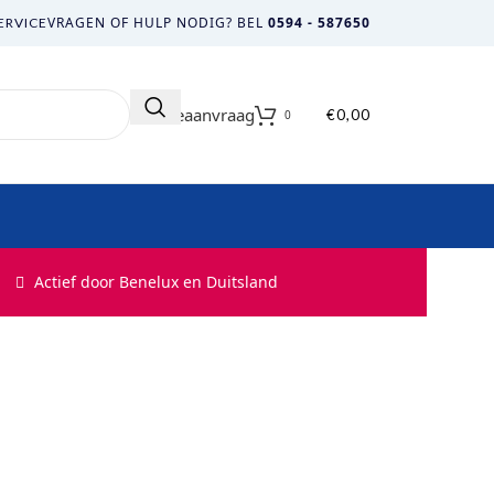
VRAGEN OF HULP NODIG? BEL
0594 - 587650
ERVICE
Offerteaanvraag
€
0,00
0
Actief door Benelux en Duitsland