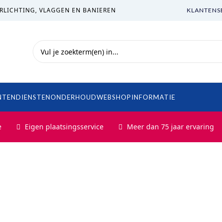
RLICHTING, VLAGGEN EN BANIEREN
KLANTENS
NTEN
DIENSTEN
ONDERHOUD
WEBSHOP
INFORMATIE
e
Eigen plaatsingsservice
Meer dan 75 jaar ervaring