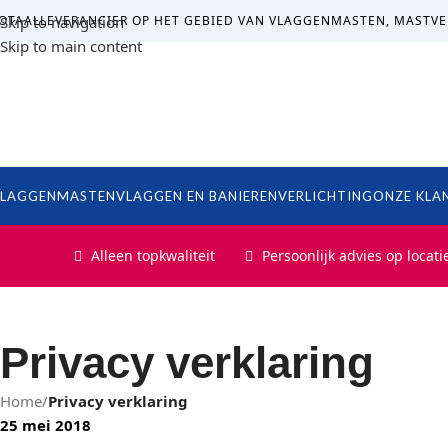
OTAALLEVERANCIER OP HET GEBIED VAN VLAGGENMASTEN, MASTVE
Skip to navigation
Skip to main content
LAGGENMASTEN
VLAGGEN EN BANIEREN
VERLICHTING
ONZE KLA
Alleen topkwaliteit
Persoonlijk advies op locati
Privacy verklaring
Home
/
Privacy verklaring
25 mei 2018