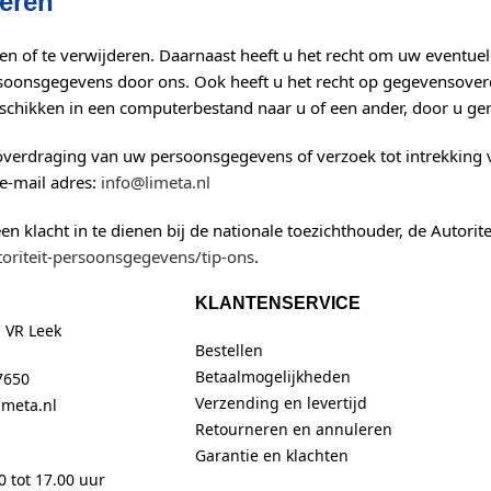
deren
eren of te verwijderen. Daarnaast heeft u het recht om uw event
soonsgegevens door ons. Ook heeft u het recht op gegevensoverd
chikken in een computerbestand naar u of een ander, door u gen
nsoverdraging van uw persoonsgegevens of verzoek tot intrekkin
e-mail adres:
info@limeta.nl
een klacht in te dienen bij de nationale toezichthouder, de Autor
toriteit-persoonsgegevens/tip-ons
.
KLANTENSERVICE
 VR Leek
Bestellen
Betaalmogelijkheden
7650
Verzending en levertijd
imeta.nl
Retourneren en annuleren
Garantie en klachten
0 tot 17.00 uur