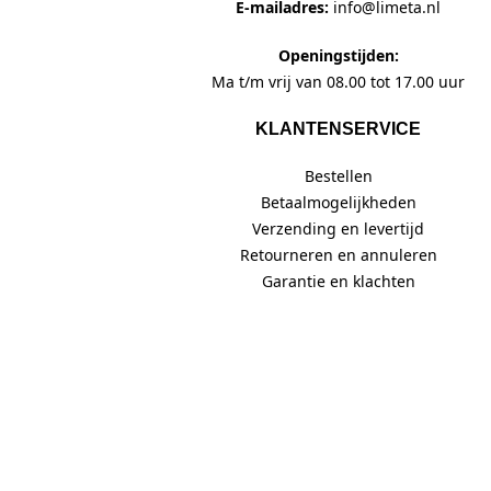
E-mailadres:
info@limeta.nl
Openingstijden:
Ma t/m vrij van 08.00 tot 17.00 uur
KLANTENSERVICE
Bestellen
Betaalmogelijkheden
Verzending en levertijd
Retourneren en annuleren
Garantie en klachten
SNEL NAAR
Contact
Privacy verklaring
Algemene voorwaarden (PDF)
Leveringsvoorwaarden (PDF)
Limeta B.V. - gepatenteerde draaibare aluminium vlaggenmasten met