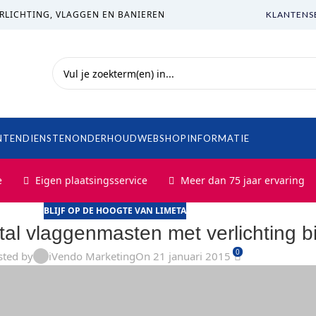
RLICHTING, VLAGGEN EN BANIEREN
KLANTENS
NTEN
DIENSTEN
ONDERHOUD
WEBSHOP
INFORMATIE
e
Eigen plaatsingsservice
Meer dan 75 jaar ervaring
BLIJF OP DE HOOGTE VAN LIMETA
stal vlaggenmasten met verlichting bi
0
sted by
iVendo Marketing
On 21 januari 2015