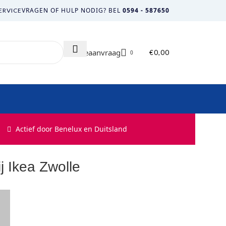
VRAGEN OF HULP NODIG? BEL
0594 - 587650
ERVICE
Offerteaanvraag
€
0,00
0
Actief door Benelux en Duitsland
j Ikea Zwolle