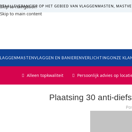
OTAALLEVERANCIER OP HET GEBIED VAN VLAGGENMASTEN, MASTVE
Skip to navigation
Skip to main content
LAGGENMASTEN
VLAGGEN EN BANIEREN
VERLICHTING
ONZE KLA
Alleen topkwaliteit
Persoonlijk advies op locati
Plaatsing 30 anti-dief
Po