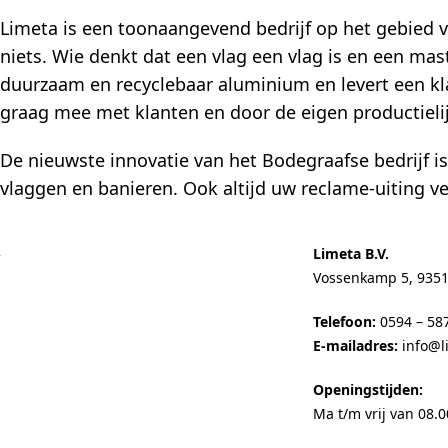
Limeta is een toonaangevend bedrijf op het gebied v
niets. Wie denkt dat een vlag een vlag is en een ma
duurzaam en recyclebaar aluminium en levert een kl
graag mee met klanten en door de eigen productielijn
De nieuwste innovatie van het Bodegraafse bedrijf is
vlaggen en banieren. Ook altijd uw reclame-uiting ve
Limeta B.V.
Vossenkamp 5, 9351
Telefoon:
0594 – 58
E-mailadres:
info@l
Openingstijden:
Ma t/m vrij van 08.0
Limeta B.V. - gepatenteerde draaibare aluminium vlaggenmasten met ver