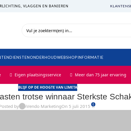
RLICHTING, VLAGGEN EN BANIEREN
KLANTENS
NTEN
DIENSTEN
ONDERHOUD
WEBSHOP
INFORMATIE
e
Eigen plaatsingsservice
Meer dan 75 jaar ervaring
BLIJF OP DE HOOGTE VAN LIMETA
sten trotse winnaar Sterkste Scha
0
Posted by
iVendo Marketing
On 5 juli 2015