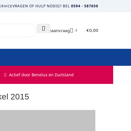
VRAGEN OF HULP NODIG? BEL
0594 - 587650
ERVICE
Offerteaanvraag
€
0,00
0
Actief door Benelux en Duitsland
kel 2015