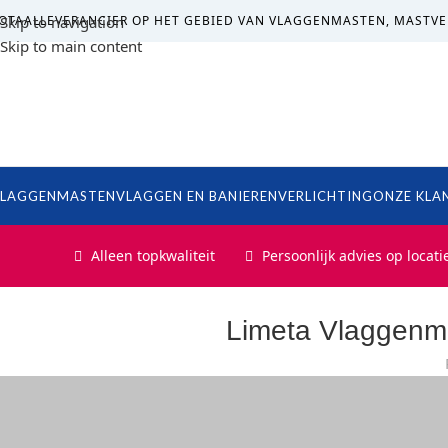
OTAALLEVERANCIER OP HET GEBIED VAN VLAGGENMASTEN, MASTVE
Skip to navigation
Skip to main content
LAGGENMASTEN
VLAGGEN EN BANIEREN
VERLICHTING
ONZE KLA
Alleen topkwaliteit
Persoonlijk advies op locati
Limeta Vlaggenma