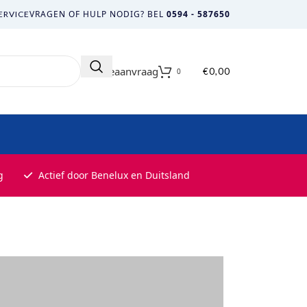
VRAGEN OF HULP NODIG? BEL
0594 - 587650
ERVICE
Offerteaanvraag
€
0,00
0
g
Actief door Benelux en Duitsland