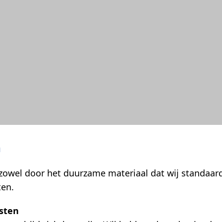
n
zowel door het duurzame materiaal dat wij standaard
ten.
sten