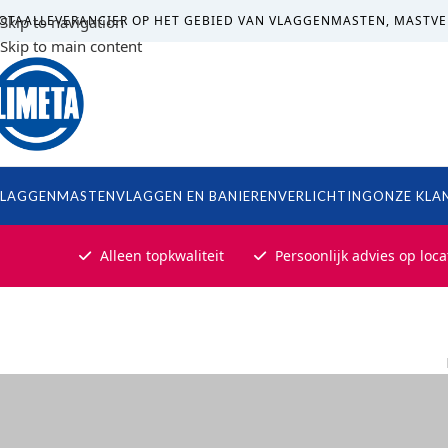
OTAALLEVERANCIER OP HET GEBIED VAN VLAGGENMASTEN, MASTVE
Skip to navigation
Skip to main content
LAGGENMASTEN
VLAGGEN EN BANIEREN
VERLICHTING
ONZE KLA
Alleen topkwaliteit
Persoonlijk advies op loca