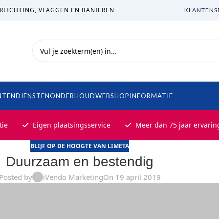
RLICHTING, VLAGGEN EN BANIEREN
KLANTENS
NTEN
DIENSTEN
ONDERHOUD
WEBSHOP
INFORMATIE
tie
Eigen plaatsingsservice
Meer dan 75 jaar ervarin
BLIJF OP DE HOOGTE VAN LIMETA
Duurzaam en bestendig
Posted by
iVendo Marketing
On 19 april 2019