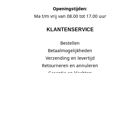
Openingstijden:
Ma t/m vrij van 08.00 tot 17.00 uur
KLANTENSERVICE
Bestellen
Betaalmogelijkheden
Verzending en levertijd
Retourneren en annuleren
Garantie en klachten
SNEL NAAR
Contact
Privacy verklaring
Algemene voorwaarden (PDF)
Leveringsvoorwaarden (PDF)
Limeta B.V. - gepatenteerde draaibare aluminium vlaggenmasten met
verlichting